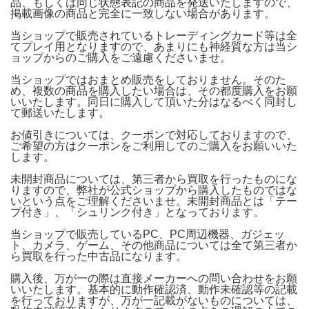
品、もしくは同じ状態表記の商品を発送いたしますので、
掲載画像の商品と完全に一致しない場合があります。
当ショップで販売されているトレーディングカード等は全
てプレイ用となりますので、あまりにも神経質な方は当シ
ョップからのご購入をご遠慮くださいませ。
当ショップではおまとめ販売をしておりません。そのた
め、複数の商品を購入したい場合は、その都度購入をお願
いいたします。同日に購入して頂いた分はなるべく同封し
て郵送いたします。
お値引きについては、クーポンで対応しておりますので、
ご希望の方はクーポンをご利用してのご購入をお願いいた
します。
未開封商品については、第三者から買取を行ったものにな
りますので、弊社が公式ショップから購入したものではな
いという点をご理解くださいませ。未開封商品とは「テー
プ付き」、「シュリンク付き」となっております。
当ショップで販売しているPC、PC周辺機器、ガジェッ
ト、カメラ、ゲーム、その他商品については全て第三者か
ら買取を行った中古品になります。
購入後、万が一の際は直接メーカーへの問い合わせをお願
いいたします。基本的に動作確認済、動作未確認等の記載
を行っておりますが、万が一記載がないものについては、