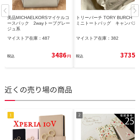
美品MICHAELKORSマイケルコ
トリーバーチ TORY BURCH
ースバック 2wayトープグレー
ミニトートバッグ キャンバス
ジュ系
マイストア在庫：
487
マイストア在庫：
382
3486
3735
税込
円
税込
円
近くの売り場の商品