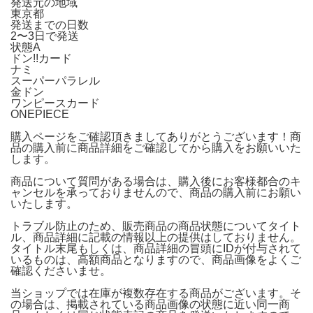
発送元の地域
東京都
発送までの日数
2〜3日で発送
状態A
ドン!!カード
ナミ
スーパーパラレル
金ドン
ワンピースカード
ONEPIECE
購入ページをご確認頂きましてありがとうございます！商
品の購入前に商品詳細をご確認してから購入をお願いいた
します。
商品について質問がある場合は、購入後にお客様都合のキ
ャンセルを承っておりませんので、商品の購入前にお願い
いたします。
トラブル防止のため、販売商品の商品状態についてタイト
ル、商品詳細に記載の情報以上の提供はしておりません。
タイトル末尾もしくは、商品詳細の冒頭にIDが付与されて
いるものは、高額商品となりますので、商品画像をよくご
確認くださいませ。
当ショップでは在庫が複数存在する商品がございます。そ
の場合は、掲載されている商品画像の状態に近い同一商