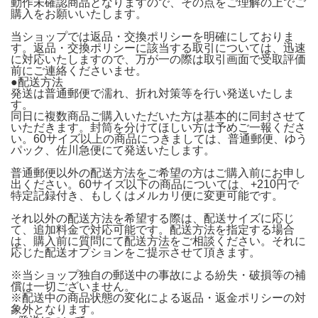
動作未確認商品となりますので、その点をご理解の上でご
購入をお願いいたします。
当ショップでは返品・交換ポリシーを明確にしておりま
す。返品・交換ポリシーに該当する取引については、迅速
に対応いたしますので、万が一の際は取引画面で受取評価
前にご連絡くださいませ。
●配送方法
発送は普通郵便で濡れ、折れ対策等を行い発送いたしま
す。
同日に複数商品ご購入いただいた方は基本的に同封させて
いただきます。封筒を分けてほしい方は予めご一報くださ
い。60サイズ以上の商品につきましては、普通郵便、ゆう
パック、佐川急便にて発送いたします。
普通郵便以外の配送方法をご希望の方はご購入前にお申し
出ください。60サイズ以下の商品については、+210円で
特定記録付き、もしくはメルカリ便に変更可能です。
それ以外の配送方法を希望する際は、配送サイズに応じ
て、追加料金で対応可能です。配送方法を指定する場合
は、購入前に質問にて配送方法をご相談ください。それに
応じた配送オプションをご提示させて頂きます。
※当ショップ独自の郵送中の事故による紛失・破損等の補
償は一切ございません。
※配送中の商品状態の変化による返品・返金ポリシーの対
象外となります。